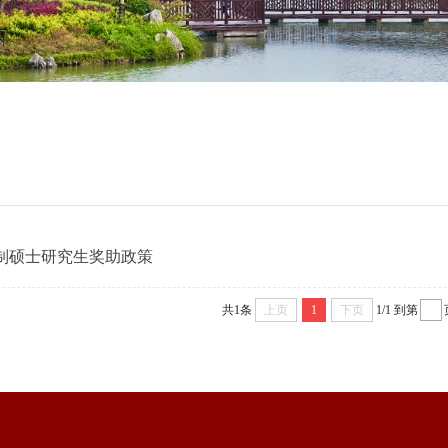
制硕士研究生奖助政策
共1条
上页
1
下页
1/1
到第