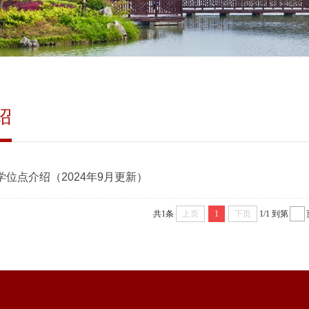
绍
位点介绍（2024年9月更新）
共1条
上页
1
下页
1/1
到第