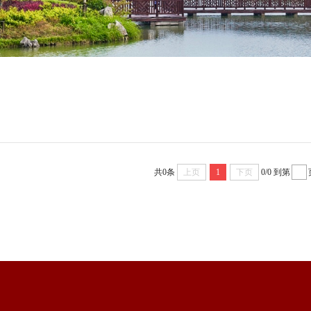
共0条
上页
1
下页
0/0
到第